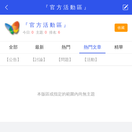
『 官 方 活 動 區 』
『 官 方 活 動 區 』
收藏
今日:
0
主題:
0
排名:
6
全部
最新
熱門
熱門文章
精華
【公告】
【討論】
【問題】
【活動】
本版區或指定的範圍內尚無主題