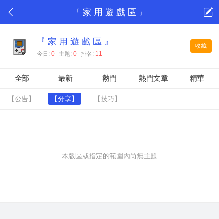
『 家 用 遊 戲 區 』
『 家 用 遊 戲 區 』
收藏
今日:
0
主題:
0
排名:
11
全部
最新
熱門
熱門文章
精華
【公告】
【分享】
【技巧】
本版區或指定的範圍內尚無主題