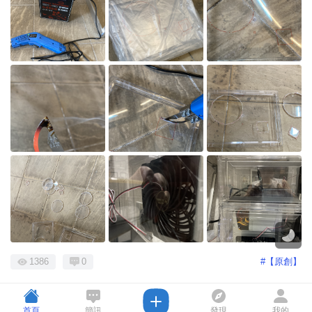
1386
0
#【原創】
首頁
簡訊
發現
我的