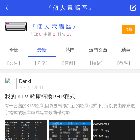
『 個 人 電 腦 區 』
『 個 人 電 腦 區 』
收藏
今日:
0
主題:
2
排名:
13
全部
最新
熱門
熱門文章
精華
【公告】
【分享】
【原創】
【轉貼】
【教學】
Denki
2023年4月5日
我的 KTV 歌庫轉換PHP程式
有一套舊的KTV歌庫,因為要轉換到新的歌庫程式下, 所以要由原來數
字格式的歌庫轉成每首歌曲帶有歌 ...