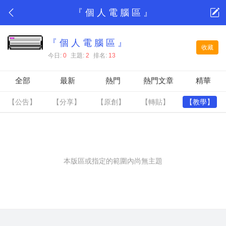
『 個 人 電 腦 區 』
『 個 人 電 腦 區 』
收藏
今日:
0
主題:
2
排名:
13
全部
最新
熱門
熱門文章
精華
【公告】
【分享】
【原創】
【轉貼】
【教學】
本版區或指定的範圍內尚無主題