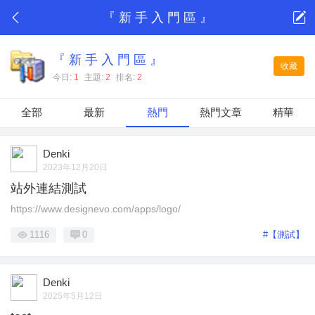
『 新 手 入 門 區 』
『 新 手 入 門 區 』
收藏
今日:
1
主題:
2
排名:
2
全部
最新
熱門
熱門文章
精華
Denki
2023年12月20日
站外連結測試
https://www.designevo.com/apps/logo/
1116
0
#【測試】
Denki
2025年5月12日