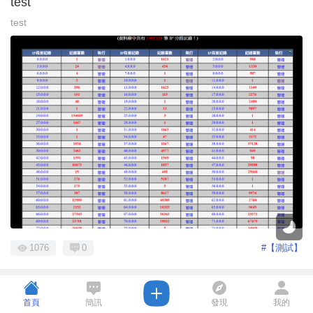
test
test
1076
0
#【測試】
首頁
簡訊
發現
我的