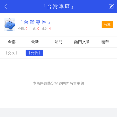
『 台 灣 專 區 』
『 台 灣 專 區 』
收藏
今日:
0
主題:
0
排名:
4
全部
最新
熱門
熱門文章
精華
【交友】
【公告】
本版區或指定的範圍內尚無主題