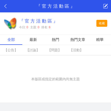
『 官 方 活 動 區 』
『 官 方 活 動 區 』
收藏
今日:
0
主題:
0
排名:
6
全部
最新
熱門
熱門文章
精華
【公告】
【討論】
【問題】
【活動】
本版區或指定的範圍內尚無主題