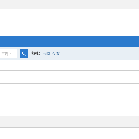
熱搜:
活動
交友
主題
搜
尋