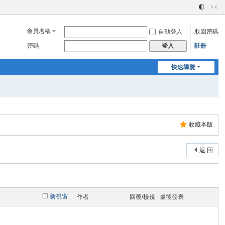
🌓
切
換
會員名稱
自動登入
取回密碼
到
窄
密碼
註冊
登入
版
快速導覽
收藏本版
返 回
新視窗
作者
回覆/檢視
最後發表