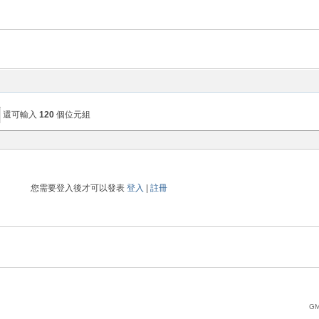
還可輸入
120
個位元組
您需要登入後才可以發表
登入
|
註冊
GM