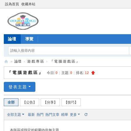
設為首頁
收藏本站
論壇
導覽
»
論壇
›
遊 戲 專 區
›
『 電 腦 遊 戲 區 』
吾
『 電 腦 遊 戲 區 』
今日:
0
|
主題:
0
|
排名:
12
愛
論
發表主題
壇
全部
【公告】
【分享】
【技巧】
全部主題
最新
熱門
熱門文章
精華
更多
本版區或指定的範圍內尚無主題