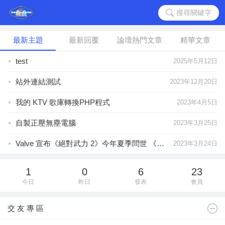
搜尋關鍵字
最新主題
最新回覆
論壇熱門文章
精華文章
test
2025年5月12日
站外連結測試
2023年12月20日
我的 KTV 歌庫轉換PHP程式
2023年4月5日
自製正壓無塵電腦
2023年3月25日
Valve 宣布《絕對武力 2》今年夏季問世 《CS：GO》玩家可免費升級
2023年3月24日
吾愛論壇正式開張
2023年2月19日
1
0
6
23
今日
昨日
發表
會員
交 友 專 區